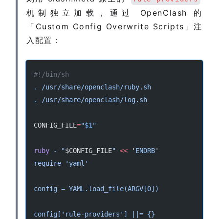
机制独立加载，通过 OpenClash 的
「Custom Config Overwrite Scripts」注
入配置：
#!/bin/sh
.
/usr/share/openclash/ruby.sh
.
/usr/share/openclash/log.sh
CONFIG_FILE
=
"
$1
"
ruby
-
"
$CONFIG_FILE
"
<<
 '
ENDRB
'
require 'yaml'
config = YAML.load_file(ARGV[0])
config['rule-providers'] ||= {}