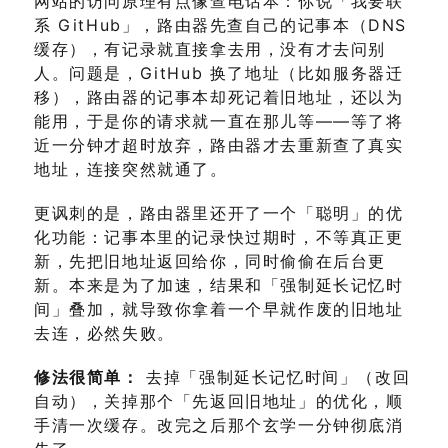
网站的访问原理有点像查电话本：你说「我要联
系 GitHub」，路由器先查自己的记事本（DNS
缓存），有记录就直接拿去用，没有才去问别
人。问题是，GitHub 换了地址（比如服务器迁
移），路由器的记事本却死记着旧地址，还以为
能用，于是你的请求就一直在那儿等——等了将
近一分钟才超时放弃，路由器才去重新查了真实
地址，连接突然就通了。
更讽刺的是，路由器里还开了一个「聪明」的优
化功能：记事本里的记录快过期时，不等真正更
新，先把旧地址返回给你，同时偷偷在后台更
新。本来是为了加速，结果和「强制延长记忆时
间」叠加，就导致你拿着一个早就作废的旧地址
去连，必然失败。
修法很简单：
去掉「强制延长记忆时间」（改回
自动），关掉那个「先返回旧地址」的优化，顺
手清一次缓存。改完之后那个玄学一分钟彻底消