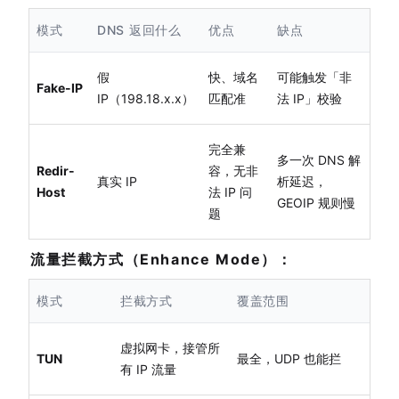
模式
DNS 返回什么
优点
缺点
假
快、域名
可能触发「非
Fake-IP
IP（198.18.x.x）
匹配准
法 IP」校验
完全兼
多一次 DNS 解
Redir-
容，无非
真实 IP
析延迟，
Host
法 IP 问
GEOIP 规则慢
题
流量拦截方式（Enhance Mode）：
模式
拦截方式
覆盖范围
虚拟网卡，接管所
TUN
最全，UDP 也能拦
有 IP 流量