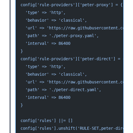
config['rule-providers']['peter-proxy'] = {
  'type' => 'http',
  'behavior' => 'classical',
  'url' => 'https://raw.githubusercontent.com/P
  'path' => './peter-proxy.yaml',
  'interval' => 86400
}
config['rule-providers']['peter-direct'] = {
  'type' => 'http',
  'behavior' => 'classical',
  'url' => 'https://raw.githubusercontent.com/P
  'path' => './peter-direct.yaml',
  'interval' => 86400
}
config['rules'] ||= []
config['rules'].unshift('RULE-SET,peter-direct,