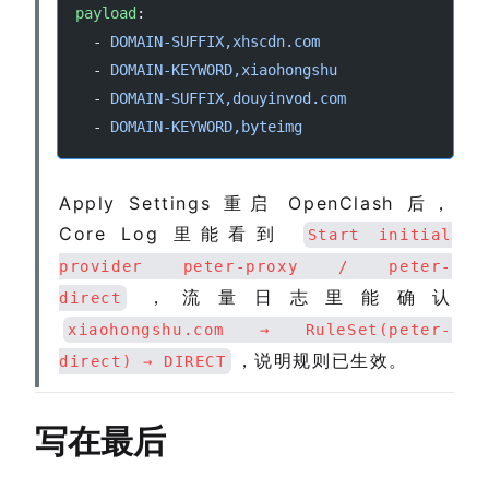
payload
:
  - 
DOMAIN-SUFFIX,xhscdn.com
  - 
DOMAIN-KEYWORD,xiaohongshu
  - 
DOMAIN-SUFFIX,douyinvod.com
  - 
DOMAIN-KEYWORD,byteimg
Apply Settings 重启 OpenClash 后，
Core Log 里能看到
Start initial
provider peter-proxy / peter-
，流量日志里能确认
direct
xiaohongshu.com → RuleSet(peter-
，说明规则已生效。
direct) → DIRECT
写在最后