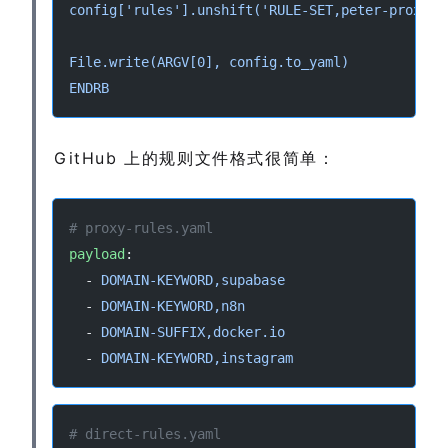
config['rules'].unshift('RULE-SET,peter-proxy,P
File.write(ARGV[0], config.to_yaml)
ENDRB
GitHub 上的规则文件格式很简单：
# proxy-rules.yaml
payload
:
  - 
DOMAIN-KEYWORD,supabase
  - 
DOMAIN-KEYWORD,n8n
  - 
DOMAIN-SUFFIX,docker.io
  - 
DOMAIN-KEYWORD,instagram
# direct-rules.yaml