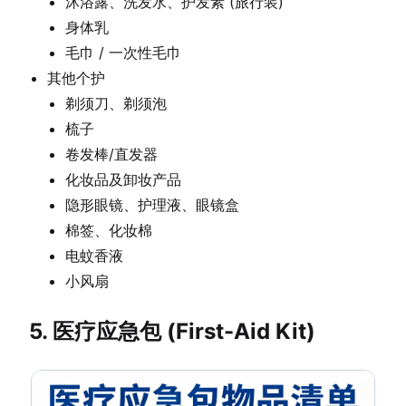
沐浴露、洗发水、护发素 (旅行装)
身体乳
毛巾 / 一次性毛巾
其他个护
剃须刀、剃须泡
梳子
卷发棒/直发器
化妆品及卸妆产品
隐形眼镜、护理液、眼镜盒
棉签、化妆棉
电蚊香液
小风扇
5. 医疗应急包 (First-Aid Kit)