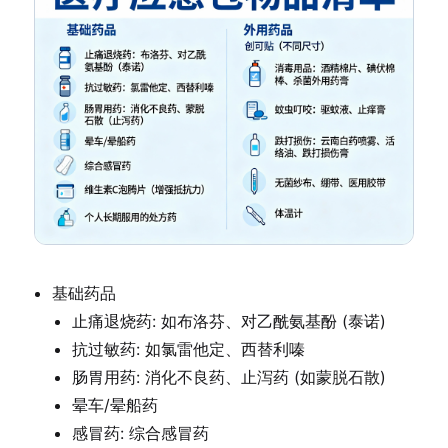
基础药品
止痛退烧药: 如布洛芬、对乙酰氨基酚 (泰诺)
抗过敏药: 如氯雷他定、西替利嗪
肠胃用药: 消化不良药、止泻药 (如蒙脱石散)
晕车/晕船药
感冒药: 综合感冒药