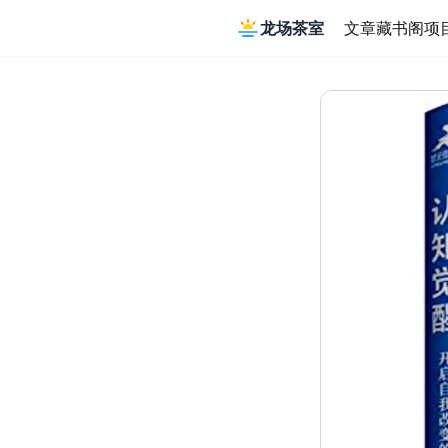
龙场茶室
文章
藏书阁
项