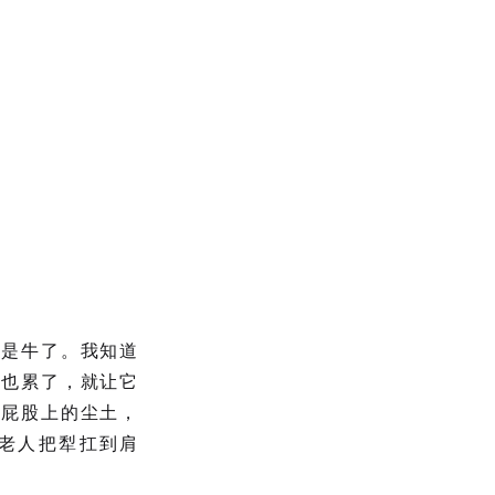
说是牛了。我知道
它也累了，就让它
拍屁股上的尘土，
老人把犁扛到肩